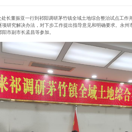
处处长
董振亚
一行
到祁阳
调研
茅竹镇全域土地综合整治试点工作
逐项研究解决办法，对下步工作提出指导意见和明确要求。
永州
祁阳市副市长孟昌等参加。