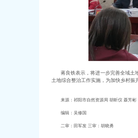
蒋良铁表示，将进一步完善全域土
土地综合整治工作实施，为加快乡村振
来源：
祁阳市自然资源局
胡昕仪
聂芳彬
编辑：吴修国
二审：田军发
三审
：胡晓勇