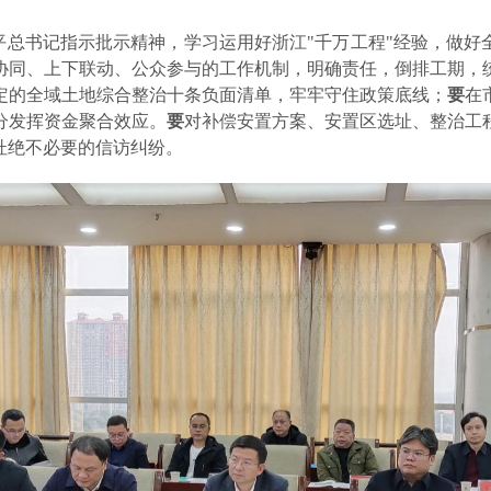
平总书记指示批示精神，学习运用好浙江
"千万工程"经验，
做好
协同、上下联动、公众参与的工作机制，明确责任，倒排工期，
定的全域土地综合整治十条负面清单，牢牢守住政策底线；
要
在
分发挥资金聚合效应。
要
对
补偿安置方案、安置区选址、整治工
杜绝不必要的信访纠纷。