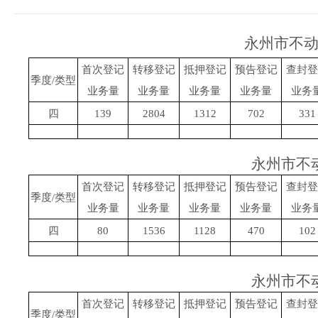
永州市不动
首次登记
转移登记
抵押登记
预告登记
查封登
季度/类型
业务量
业务量
业务量
业务量
业务
四
139
2804
1312
702
331
永州市不
首次登记
转移登记
抵押登记
预告登记
查封登
季度/类型
业务量
业务量
业务量
业务量
业务
四
80
1536
1128
470
102
永州市不
首次登记
转移登记
抵押登记
预告登记
查封登
季度/类型