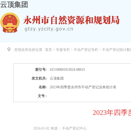
云顶集团
您现在所在的位置 :
首页 > 专题专栏 > 不动产登记专栏 >
不动产登记统计数
索引号:
4311000019/2024-08631
发文机关:
云顶集团
名称:
2023年四季度永州市不动产登记业务统计表
文号 :
2023年四
2024-01-02
来源：
不动产登记中心