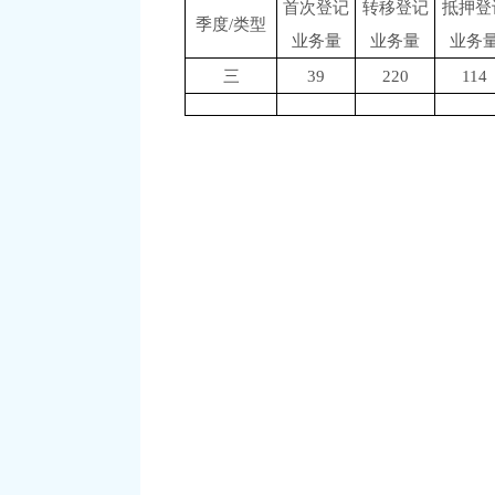
首次登记
转移登记
抵押登
季度/类型
业务量
业务量
业务
三
39
220
114