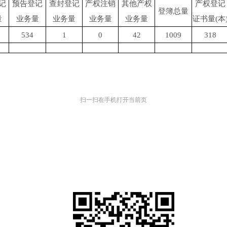
记
预告登记
查封登记
产权注销
其他产权
产权登记
登簿总量
量
业务量
业务量
业务量
业务量
证书量(本
534
1
0
42
1009
318
扫一扫在手机打开当前页