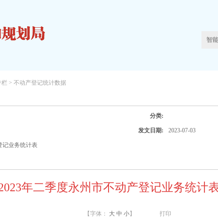
专栏 >
不动产登记统计数据
分类:
发文日期:
2023-07-03
产登记业务统计表
2023年二季度永州市不动产登记业务统计
【字体：
大
中
小
】
打印