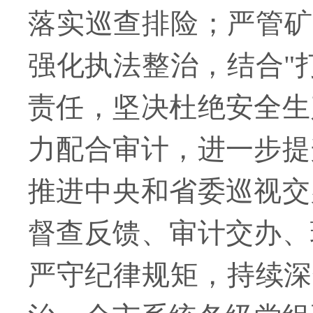
落实巡查排险；严管矿
强化执法整治，结合"
责任，坚决杜绝安全生
力配合审计，进一步提
推进中央和省委巡视交
督查反馈、审计交办、
严守纪律规矩，持续深