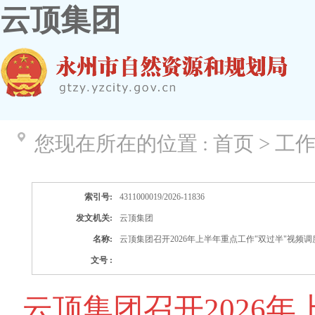
云顶集团
您现在所在的位置 :
首页 > 工
索引号:
4311000019/2026-11836
发文机关:
云顶集团
名称:
云顶集团召开2026年上半年重点工作"双过半"视频
文号 :
云顶集团召开2026