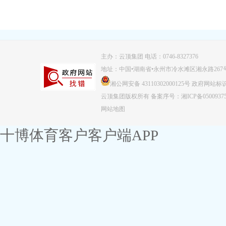
主办：云顶集团 电话：0746-8327376
地址：中国•湖南省•永州市冷水滩区湘永路267
湘公网安备 43110302000125号
政府网站标识码：
云顶集团版权所有
备案序号：湘ICP备0500937
网站地图
十博体育客户客户端APP