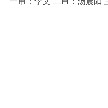
一审：李文
二审：汤晨阳