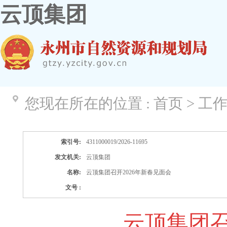
云顶集团
您现在所在的位置 :
首页 > 工
索引号:
4311000019/2026-11695
发文机关:
云顶集团
名称:
云顶集团召开2026年新春见面会
文号 :
云顶集团召