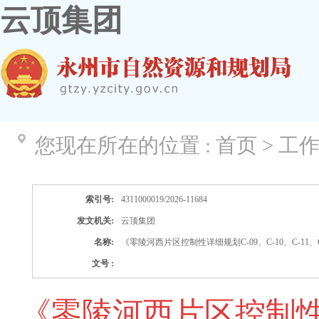
云顶集团
您现在所在的位置 :
首页 > 工
索引号:
4311000019/2026-11684
发文机关:
云顶集团
名称:
《零陵河西片区控制性详细规划C-09、C-10、C-
文号 :
《零陵河西片区控制性详细