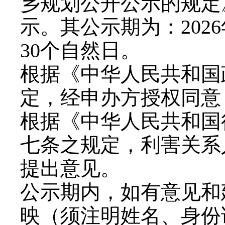
乡规划公开公示的规定
示。其公示期为：2026
30个自然日。
根据《中华人民共和国
定，经申办方授权同意
根据《中华人民共和国
七条之规定，利害关系
提出意见。
公示期内，如有意见和
映（须注明姓名、身份