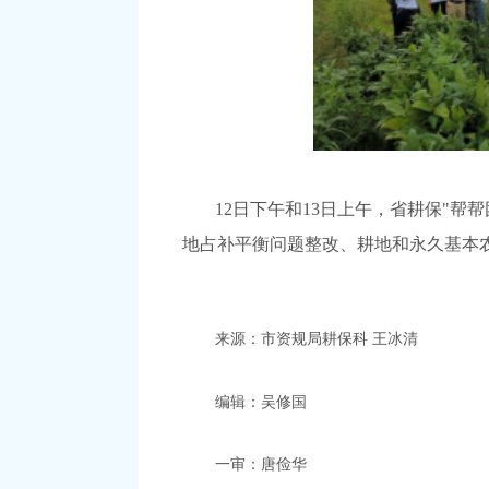
12日下午和13日上午，省耕保"帮
地占补平衡问题整改、耕地和永久基本
来源：市资规局耕保科
王冰清
编辑：吴修国
一审：唐俭华