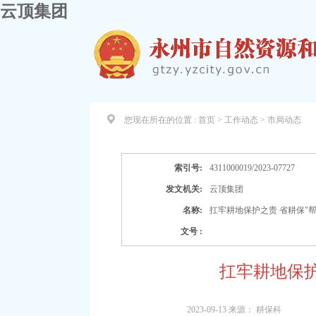
云顶集团
您现在所在的位置 :
首页 > 工作动态 >
市局动态
索引号:
4311000019/2023-07727
发文机关:
云顶集团
名称:
扛牢耕地保护之责 省耕保"
文号 :
扛牢耕地保护
2023-09-13
来源：
耕保科