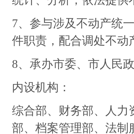
7、参与涉及不动产统
件职责，配合调处不动
8、承办市委、市人民
内设机构：
综合部
、
财务部
、
人力
部
、
档案管理部
、
法制