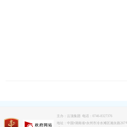
主办：云顶集团 电话：0746-8327376
地址：中国•湖南省•永州市冷水滩区湘永路267