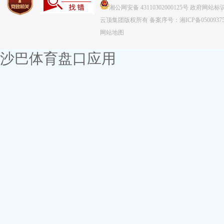
湘公网安备 43110302000125号
政府网站标识码：
云顶集团版权所有
备案序号：湘ICP备0500937
网站地图
沙巴体育盘口应用