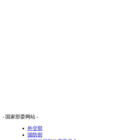
- 国家部委网站 -
外交部
国防部