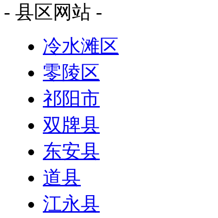
- 县区网站 -
冷水滩区
零陵区
祁阳市
双牌县
东安县
道县
江永县